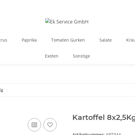
trus
Paprika
Tomaten Gurken
Salate
Krä
Exoten
Sonstige
Kg
Kartoffel 8x2,5K
Artikelnummer:
ART344