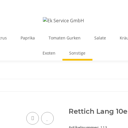
trus
Paprika
Tomaten Gurken
Salate
Krä
Exoten
Sonstige
Rettich Lang 10e
Artikelnummer:
113