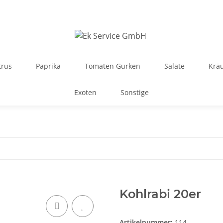
trus
Paprika
Tomaten Gurken
Salate
Krä
Exoten
Sonstige
Kohlrabi 20er
Artikelnummer:
114